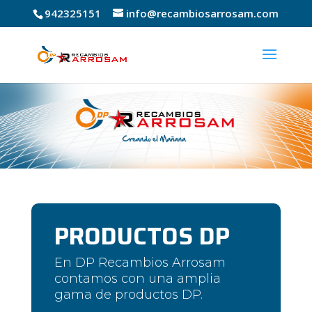
942325151
info@recambiosarrosam.com
PRODUCTOS DP
En DP Recambios Arrosam
contamos con una amplia
gama de productos DP.